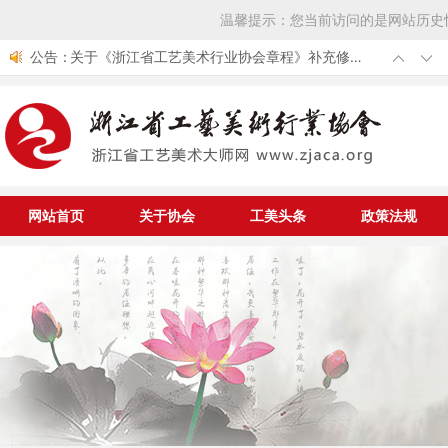
温馨提示：您当前访问的是网站历史
公告：
关于《浙江省工艺美术行业协会章程》补充修改
的通知
第七届中国工艺美术大师评选结果公布 我省新增
10位中国工艺美术大师
浙江省工艺美术行业协会组团参加第53届全国工
艺品交易会
关于举办中华优秀传统文化传承发展工程大国非
遗工匠专项公益工程工美项目大国非遗工匠认定
中国轻工业联合会《关于开展第七届中国工艺美
与资助仪式的通知
术大师评选工作的通知》
网站首页
关于协会
工美头条
政策法规