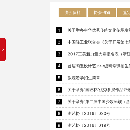
协会资料
协会刊物
鉴
1
2
中国轻工业联合会《关于开展第七
3
2017工美新力量大赛报名表（浙
4
首届陶瓷设计艺术中级研修班招生
5
敦煌游学招生简章
6
关于举办“国匠杯”优秀参展作品评
7
关于举办“第二届中国少数民族（畲
8
浙艺协〔2016〕020号
9
浙艺协〔2016〕019号