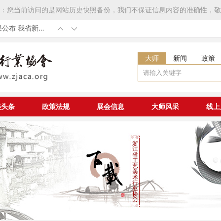
：您当前访问的是网站历史快照备份，我们不保证信息内容的准确性，敬
我省新增
第53届全国工
发展工程大国非
大师
新闻
政策
国非遗工匠认定
七届中国工艺美
章程》补充修改
美头条
政策法规
展会信息
大师风采
线上