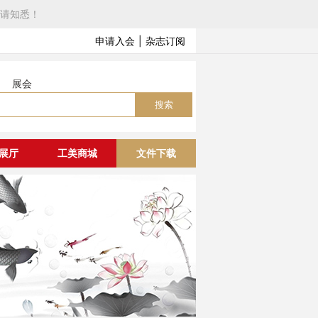
请知悉！
申请入会
|
杂志订阅
展会
搜索
展厅
工美商城
文件下载