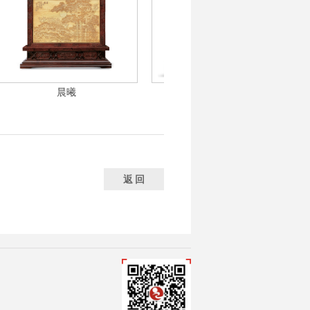
晨曦
竹苞松茂
返 回