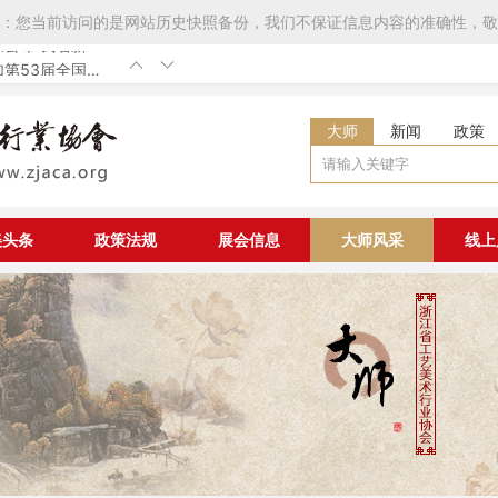
：您当前访问的是网站历史快照备份，我们不保证信息内容的准确性，敬
第53届全国工
发展工程大国非
国非遗工匠认定
七届中国工艺美
大师
新闻
政策
章程》补充修改
我省新增
美头条
政策法规
展会信息
大师风采
线上