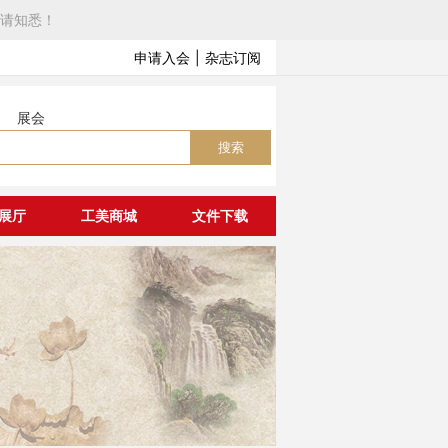
请知悉！
申请入会
|
杂志订阅
展会
搜索
展厅
工美商城
文件下载