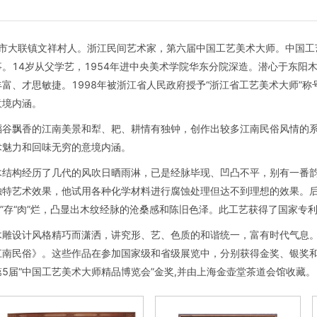
阳市大联镇文祥村人。浙江民间艺术家，第六届中国工艺美术大师。中国
。14岁从父学艺，1954年进中央美术学院华东分院深造。潜心于东阳
富、才思敏捷。1998年被浙江省人民政府授予“浙江省工艺美术大师”
意境内涵。
稻谷飘香的江南美景和犁、耙、耕情有独钟，创作出较多江南民俗风情的
术魅力和回味无穷的意境内涵。
木结构经历了几代的风吹日晒雨淋，已是经脉毕现、凹凸不平，别有一番
独特艺术效果，他试用各种化学材料进行腐蚀处理但达不到理想的效果。
“骨”存“肉”烂，凸显出木纹经脉的沧桑感和陈旧色泽。此工艺获得了国家专
木雕设计风格精巧而潇洒，讲究形、艺、色质的和谐统一，富有时代气息
南民俗》。这些作品在参加国家级和省级展览中，分别获得金奖、银奖和
5届“中国工艺美术大师精品博览会”金奖,并由上海金壶堂茶道会馆收藏。