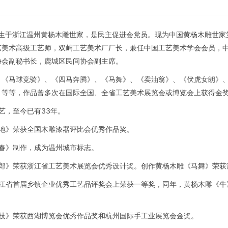
日出生于浙江温州黄杨木雕世家，是民主促进会党员。现为中国黄杨木雕世
艺美术高级工艺师，双屿工艺美术厂厂长，兼任中国工艺美术学会会员，
协会副秘书长，鹿城区民间协会副主席。
、《马球竞骑》、《四马奔腾》、《马舞》、《卖油翁》、《伏虎女朗》
》等等，作品曾多次在国际全国、全省工艺美术展览会或博览会上获得金
艺，至今已有33年。
喜地》荣获全国木雕漆器评比会优秀作品奖。
之春》制作，成为温州城市标志。
女郎》荣获浙江省工艺美术展览会优秀设计奖。创作黄杨木雕《马舞》荣
浙江省首届乡镇企业优秀工艺品评奖会上荣获一等奖，同年，黄杨木雕《
竞技》荣获西湖博览会优秀作品奖和杭州国际手工业展览会金奖。