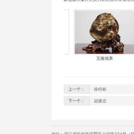
马舞
五猴戏果
上一个：
徐经彬
下一个：
赵建忠
地址：浙江省杭州市拱墅区小河路334号（