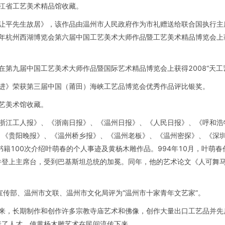
浙江省工艺美术精品馆收藏。
程让平先生故居》，该作品由温州市人民政府作为市礼赠送给联合国执行
5年杭州西湖博览会第六届中国工艺美术大师作品暨工艺美术精品博览会上获
在第九届中国工艺美术大师作品暨国际艺术精品博览会上获得2008“天工艺
勇进》荣获第三届中国（莆田）海峡工艺品博览会优秀作品评比银奖。
工艺美术馆收藏。
《浙江工人报》、《浙南日报》、《温州日报》、《人民日报》、《呼和
、《贵阳晚报》、《温州桥乡报》、《温州老板》、《温州密探》、《深
书籍100次介绍叶萌春的个人事迹及黄杨木雕作品。994年10月，叶萌
并登上主席台，受到巴基斯坦总统的加冕。同年，他的艺术论文《人可舞
市宣传部、温州市文联、温州市文化局评为“温州市十家青年文艺家”。
以来，长期制作和创作许多宗教寺庙艺术和佛像，创作大量出口工艺品并
养了人才，使黄杨木雕艺术在民间流传下来。