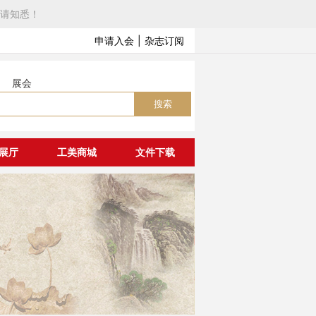
请知悉！
申请入会
|
杂志订阅
展会
搜索
展厅
工美商城
文件下载