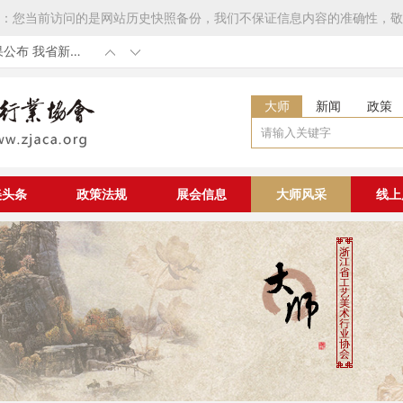
：您当前访问的是网站历史快照备份，我们不保证信息内容的准确性，敬
我省新增
第53届全国工
发展工程大国非
国非遗工匠认定
七届中国工艺美
大师
新闻
政策
章程》补充修改
美头条
政策法规
展会信息
大师风采
线上