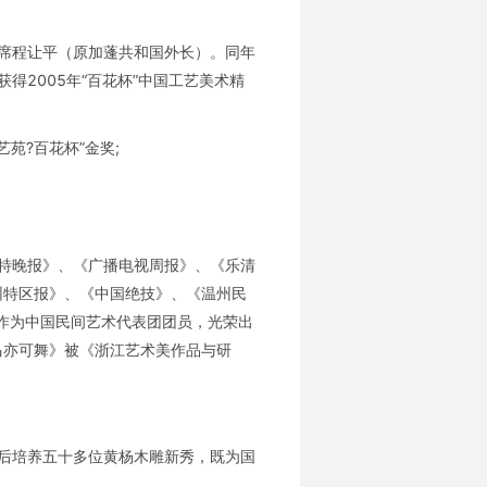
主席程让平（原加蓬共和国外长）。同年
得2005年“百花杯”中国工艺美术精
苑?百花杯”金奖;
浩特晚报》、《广播电视周报》、《乐清
圳特区报》、《中国绝技》、《温州民
春作为中国民间艺术代表团团员，光荣出
马亦可舞》被《浙江艺术美作品与研
先后培养五十多位黄杨木雕新秀，既为国