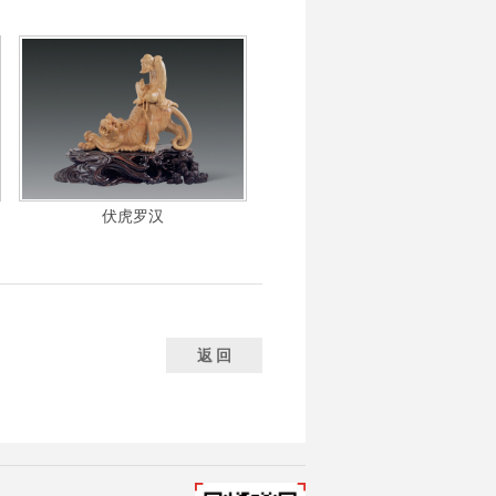
伏虎罗汉
马舞
返 回