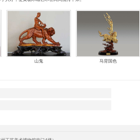
山鬼
马背国色
杭州工艺美术博物馆南门4楼）