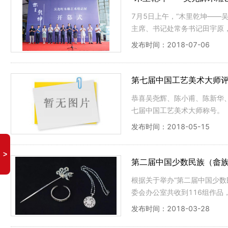
7月5日上午，“木里乾坤——
主席、书记处常务书记田宇原
士，浙江省经信委行业办主任
发布时间：2018-07-06
裘国樑，浙江省非遗中心主任
工艺美术行业协会会长叶萌春
幕式。
恭喜吴尧辉、陈小甫、陈新华
七届中国工艺美术大师称号。
发布时间：2018-05-15
第二届中国少数民族（畲
根据关于举办“第二届中国少数
委会办公室共收到116组作品，
类、畲族银饰品类、畲族竹木
发布时间：2018-03-28