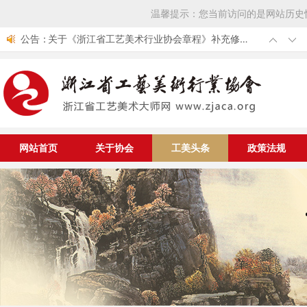
温馨提示：您当前访问的是网站历史
公告：
关于《浙江省工艺美术行业协会章程》补充修改
的通知
第七届中国工艺美术大师评选结果公布 我省新增
10位中国工艺美术大师
浙江省工艺美术行业协会组团参加第53届全国工
艺品交易会
关于举办中华优秀传统文化传承发展工程大国非
遗工匠专项公益工程工美项目大国非遗工匠认定
中国轻工业联合会《关于开展第七届中国工艺美
与资助仪式的通知
术大师评选工作的通知》
网站首页
关于协会
工美头条
政策法规