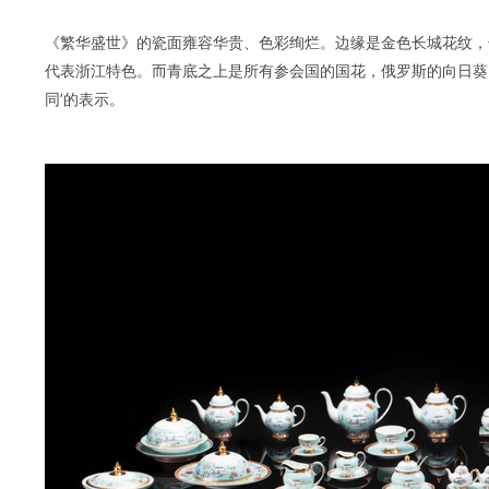
《繁华盛世》的瓷面雍容华贵、色彩绚烂。边缘是金色长城花纹，
代表浙江特色。而青底之上是所有参会国的国花，俄罗斯的向日葵
同’的表示。