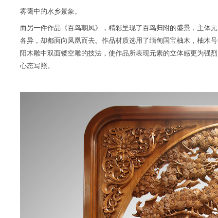
雾霭中的水乡景象。
而另一件作品《百鸟朝凤》，精彩呈现了百鸟归附的盛景，主体元
各异，却都面向凤凰而去。作品材质选用了缅甸国宝柚木，柚木号
阳木雕中双面镂空雕的技法，使作品所表现元素的立体感更为强烈
心态写照。