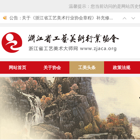
温馨提示：您当前访问的是网站历史
公告：
关于《浙江省工艺美术行业协会章程》补充修改
的通知
第七届中国工艺美术大师评选结果公布 我省新增
10位中国工艺美术大师
浙江省工艺美术行业协会组团参加第53届全国工
艺品交易会
关于举办中华优秀传统文化传承发展工程大国非
遗工匠专项公益工程工美项目大国非遗工匠认定
中国轻工业联合会《关于开展第七届中国工艺美
与资助仪式的通知
术大师评选工作的通知》
网站首页
关于协会
工美头条
政策法规