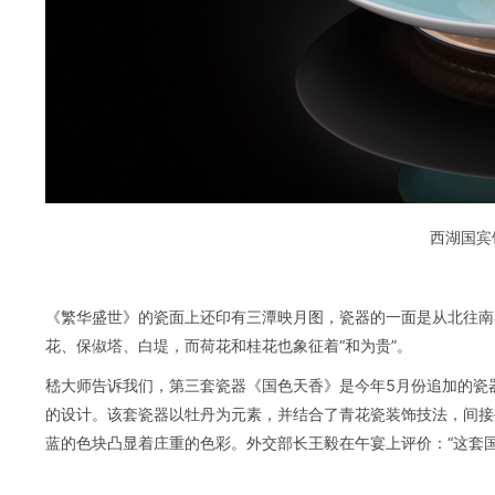
西湖国宾
《繁华盛世》的瓷面上还印有三潭映月图，瓷器的一面是从北往南
花、保俶塔、白堤，而荷花和桂花也象征着“和为贵”。
嵇大师告诉我们，第三套瓷器《国色天香》是今年5月份追加的瓷
的设计。该套瓷器以牡丹为元素，并结合了青花瓷装饰技法，间接
蓝的色块凸显着庄重的色彩。外交部长王毅在午宴上评价：“这套