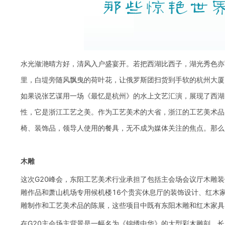
水光潋滟晴方好，清风入户盛宴开。若把西湖比西子，湖光秀色亦
里，白堤旁随风飘曳的荷叶花，让俄罗斯团扫货到手软的杭州大厦
如果说张艺谋用一场《最忆是杭州》的水上文艺汇演，展现了西湖
性，它是浙江工艺之美。作为工艺美术的大省，浙江的工艺美术品
椅、装饰品，领导人使用的餐具，无不成为媒体关注的焦点。那么
木雕
这次G20峰会，东阳工艺美术行业承担了包括主会场会议厅木雕
雕作品和萧山机场专用候机楼16个贵宾休息厅的装饰设计、红木
雕制作和工艺美术品的陈展，这些项目中既有东阳木雕和红木家具
在G20主会场主背景是一幅名为《锦绣中华》的大型彩木雕刻，长