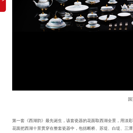
国
第一套《西湖韵》最先诞生，该套瓷器的花面取西湖全景，用淡彩
花面把西湖十景贯穿在整套瓷器中，包括断桥、苏堤、白堤、三潭