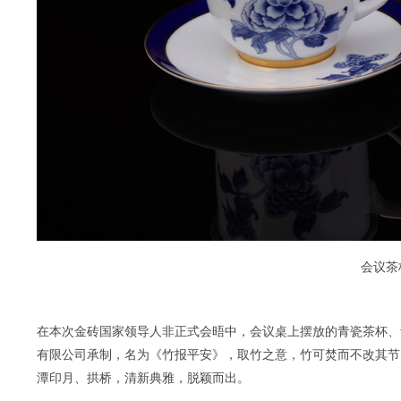
会议茶
在本次金砖国家领导人非正式会晤中，会议桌上摆放的青瓷茶杯、
有限公司承制，名为《竹报平安》，取竹之意，竹可焚而不改其节
潭印月、拱桥，清新典雅，脱颖而出。