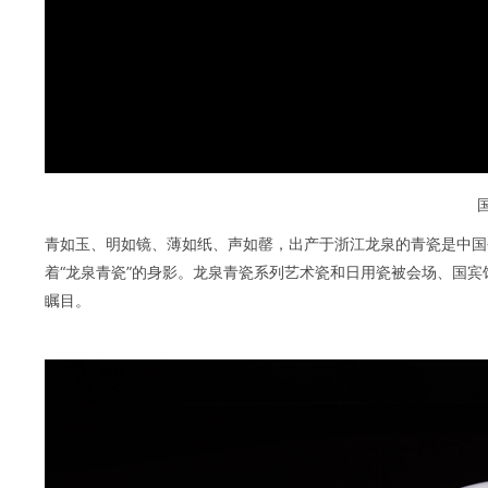
青如玉、明如镜、薄如纸、声如罄，出产于浙江龙泉的青瓷是中国
着“龙泉青瓷”的身影。龙泉青瓷系列艺术瓷和日用瓷被会场、国
瞩目。