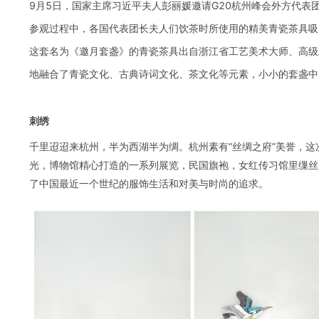
9月5日，国家主席习近平夫人彭丽媛邀请G20杭州峰会外方代
参观过程中，各国代表团长夫人们饮茶时所使用的精美青瓷茶具吸
这套名为《邀月套盏》的青瓷茶具出自浙江省工艺美术大师、高级
地融合了青瓷文化、古典诗词文化、茶文化等元素，小小的套盏中
刺绣
千里迢迢来杭州，半为西湖半为绸。杭州素有“丝绸之府”美誉，这
光，博物馆精心打造的一系列展览，民国旗袍，女红传习馆里缫丝
了中国最近一个世纪的服饰生活和对美与时尚的追求。